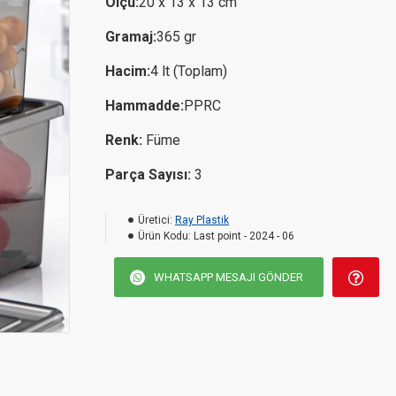
Ölçü:
20 x 13 x 13 cm
Gramaj:
365 gr
Hacim:
4 lt (Toplam)
Hammadde:
PPRC
Renk:
Füme
Parça Sayısı:
3
Üretici:
Ray Plastik
Ürün Kodu:
Last point - 2024 - 06
WHATSAPP MESAJI GÖNDER