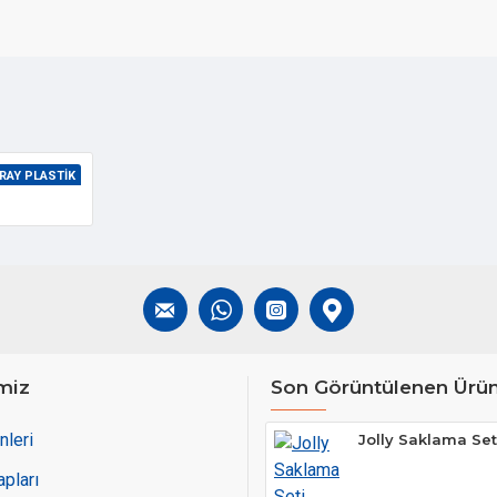
RAY PLASTIK
miz
Son Görüntülenen Ürün
nleri
Jolly Saklama Set
pları